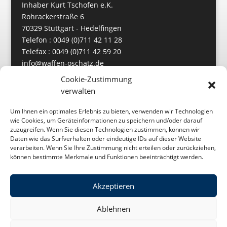
Inhaber Kurt Tschofen e.K.
Rohrackerstraße 6
70329 Stuttgart - Hedelfingen
Telefon : 0049 (0)711 42 11 28
Telefax : 0049 (0)711 42 59 20
info@waffen-oschatz.de
https://www.waffen-oschatz.de
Cookie-Zustimmung
verwalten
Um Ihnen ein optimales Erlebnis zu bieten, verwenden wir Technologien
wie Cookies, um Geräteinformationen zu speichern und/oder darauf
zuzugreifen. Wenn Sie diesen Technologien zustimmen, können wir
Daten wie das Surfverhalten oder eindeutige IDs auf dieser Website
verarbeiten. Wenn Sie Ihre Zustimmung nicht erteilen oder zurückziehen,
können bestimmte Merkmale und Funktionen beeinträchtigt werden.
Akzeptieren
Impressum
Datenschutz
Ablehnen
Cookie-Richtlinie (EU)