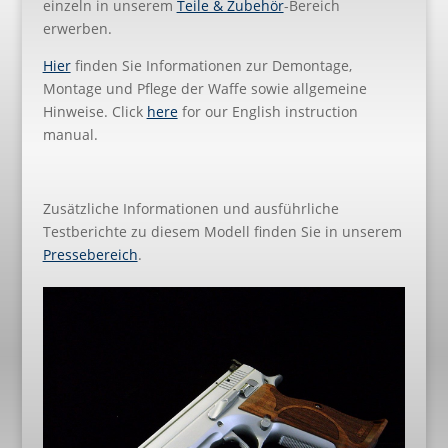
einzeln in unserem
Teile & Zubehör
-Bereich
erwerben.
Hier
finden Sie Informationen zur Demontage,
Montage und Pflege der Waffe sowie allgemeine
Hinweise. Click
here
for our English instruction
manual.
Zusätzliche Informationen und ausführliche
Testberichte zu diesem Modell finden Sie in unserem
Pressebereich
.