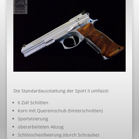
Die Standardausstattung der Sport II umfasst:
6 Zoll Schlitten
Korn mit Quereinschub (hinterschnitten)
Sportvisierung
überarbeiteten Abzug
Schlösschenfixierung (durch Schraube)