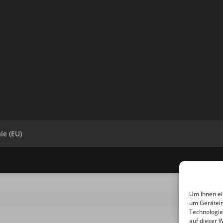
ie (EU)
Um Ihnen ei
um Gerätein
Technologie
auf dieser 