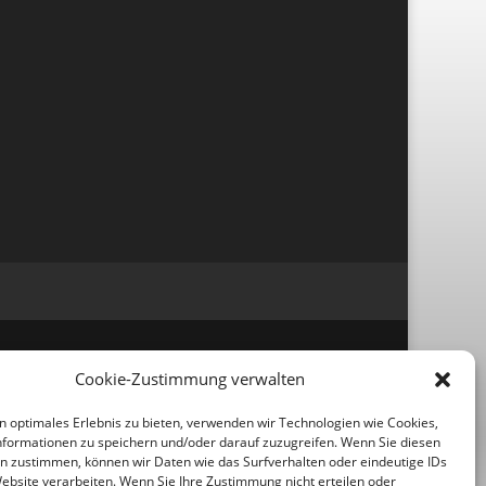
Cookie-Zustimmung verwalten
n optimales Erlebnis zu bieten, verwenden wir Technologien wie Cookies,
formationen zu speichern und/oder darauf zuzugreifen. Wenn Sie diesen
n zustimmen, können wir Daten wie das Surfverhalten oder eindeutige IDs
Website verarbeiten. Wenn Sie Ihre Zustimmung nicht erteilen oder