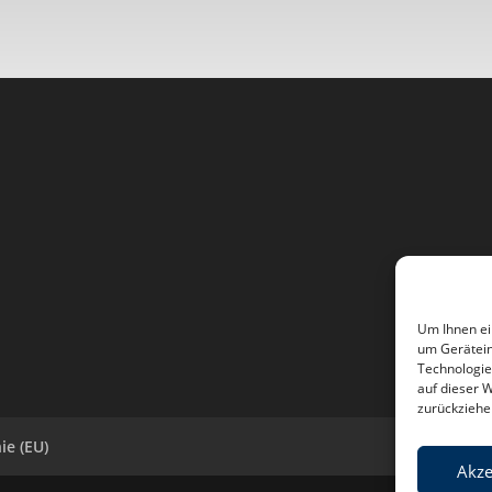
Um Ihnen ei
um Gerätein
Technologie
auf dieser 
zurückziehe
ie (EU)
Akze