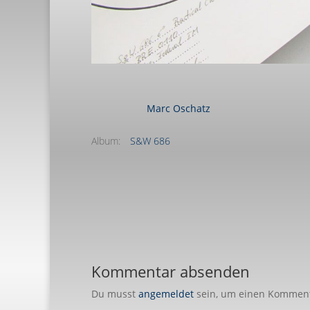
Marc Oschatz
Album:
S&W 686
Kommentar absenden
Du musst
angemeldet
sein, um einen Kommen