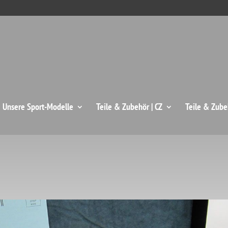
: Unsere Sport-Modelle
Teile & Zubehör | CZ
Teile & Zube