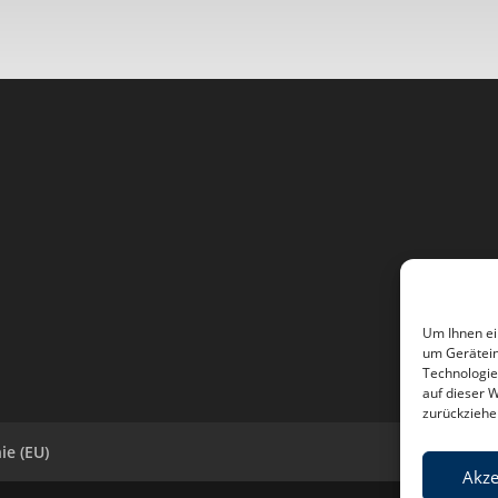
Um Ihnen ei
um Gerätein
Technologie
auf dieser 
zurückziehe
ie (EU)
Akze