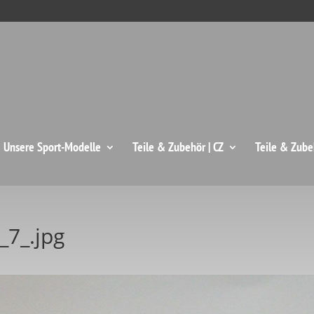
: Unsere Sport-Modelle
Teile & Zubehör | CZ
Teile & Zube
_7_.jpg