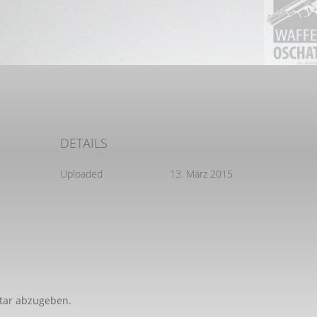
DETAILS
Uploaded
13. März 2015
tar abzugeben.