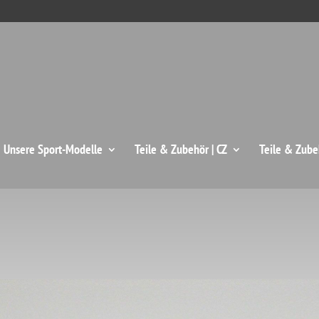
: Unsere Sport-Modelle
Teile & Zubehör | CZ
Teile & Zube