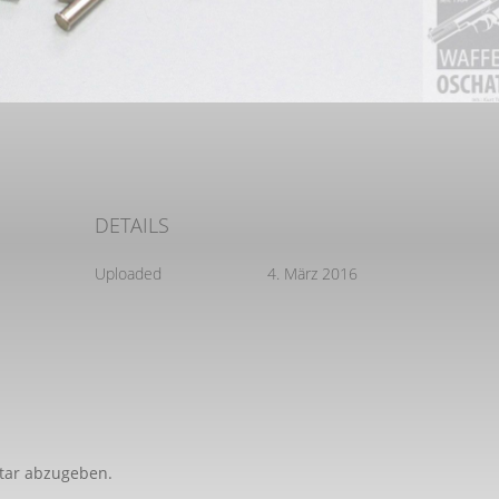
DETAILS
Uploaded
4. März 2016
tar abzugeben.