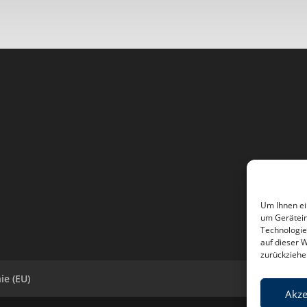
Um Ihnen ei
um Gerätein
Technologie
auf dieser 
zurückziehe
ie (EU)
Akze