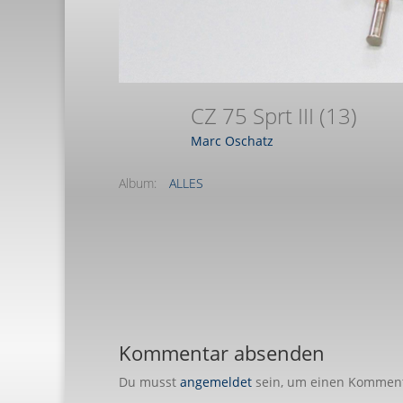
CZ 75 Sprt III (13)
Marc Oschatz
Album:
ALLES
Kommentar absenden
Du musst
angemeldet
sein, um einen Kommen