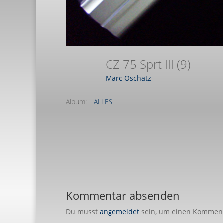
CZ 75 Sprt III (9)
Marc Oschatz
Album:
ALLES
Kommentar absenden
Du musst
angemeldet
sein, um einen Kommen