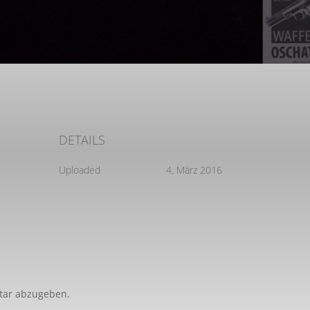
DETAILS
Uploaded
4. März 2016
tar abzugeben.