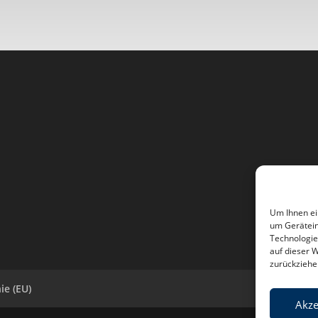
Um Ihnen ei
um Gerätein
Technologie
auf dieser 
zurückziehe
ie (EU)
Akze