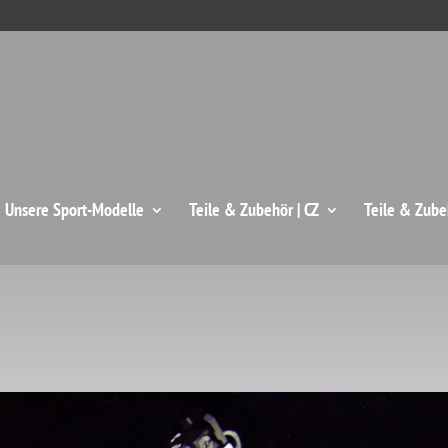
: Unsere Sport-Modelle
Teile & Zubehör | CZ
Teile & Zube