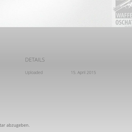
DETAILS
Uploaded
15. April 2015
tar abzugeben.