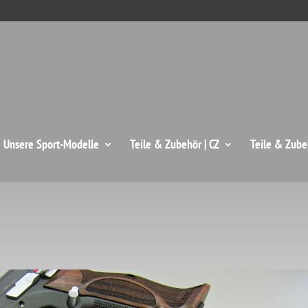
: Unsere Sport-Modelle
Teile & Zubehör | CZ
Teile & Zube