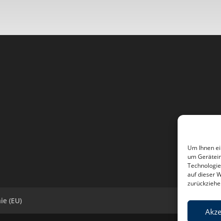
Um Ihnen ei
um Gerätein
Technologie
auf dieser 
zurückziehe
ie (EU)
Akze