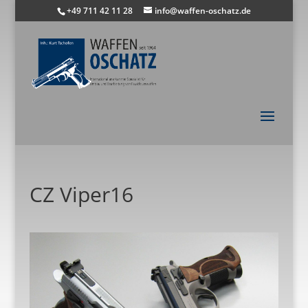
+49 711 42 11 28
info@waffen-oschatz.de
CZ Viper16