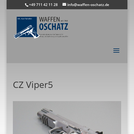
+49 711 42 11 28
info@waffen-oschatz.de
CZ Viper5