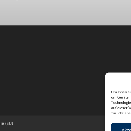
Um Ihnen ei
um Gerätein
Technologie
auf dieser 
zurückziehe
ie (EU)
Akze