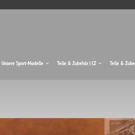
: Unsere Sport-Modelle
Teile & Zubehör | CZ
Teile & Zube