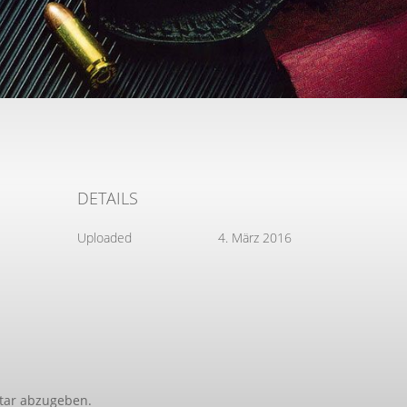
DETAILS
Uploaded
4. März 2016
tar abzugeben.