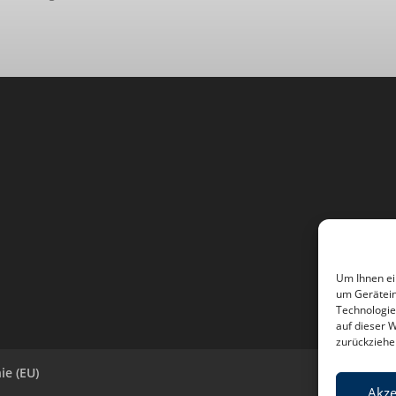
Um Ihnen ei
um Gerätein
Technologie
auf dieser 
zurückziehe
ie (EU)
Akze