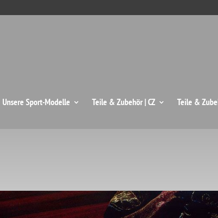
: Unsere Sport-Modelle
Teile & Zubehör | CZ
Teile & Zube