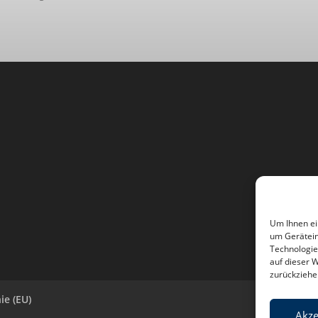
Um Ihnen ei
um Gerätein
Technologie
auf dieser 
zurückziehe
ie (EU)
Akze