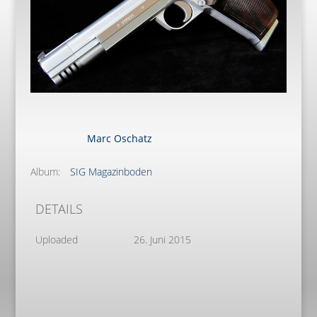
Marc Oschatz
Album:
SIG Magazinboden
DETAILS
Uploaded
26. Juni 2015