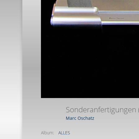
Sonderanfertigungen
Marc Oschatz
Album:
ALLES