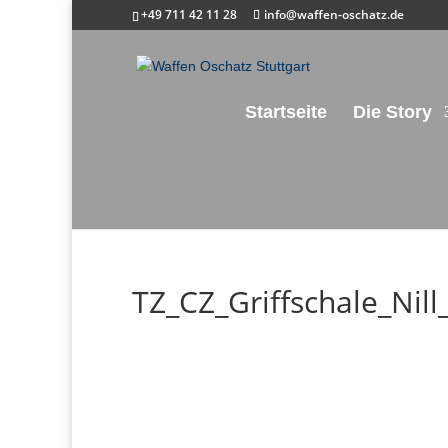
+49 711 42 11 28
info@waffen-oschatz.de
Startseite
Die Story
TZ_CZ_Griffschale_Nill