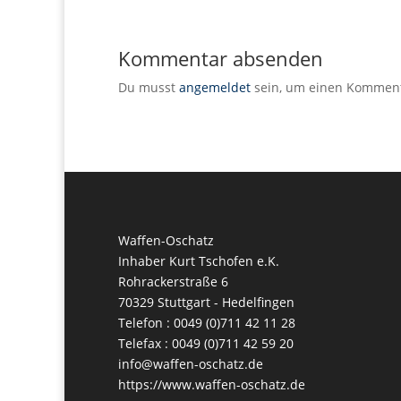
Kommentar absenden
Du musst
angemeldet
sein, um einen Kommen
Waffen-Oschatz
Inhaber Kurt Tschofen e.K.
Rohrackerstraße 6
70329 Stuttgart - Hedelfingen
Telefon : 0049 (0)711 42 11 28
Telefax : 0049 (0)711 42 59 20
info@waffen-oschatz.de
https://www.waffen-oschatz.de