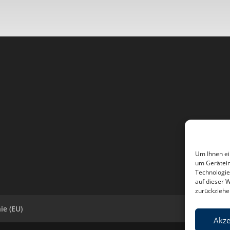
Um Ihnen ei
um Gerätein
Technologie
auf dieser 
zurückziehe
ie (EU)
Akze