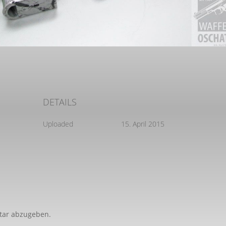
DETAILS
Uploaded
15. April 2015
tar abzugeben.