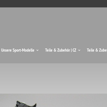
: Unsere Sport-Modelle
Teile & Zubehör | CZ
Teile & Zube