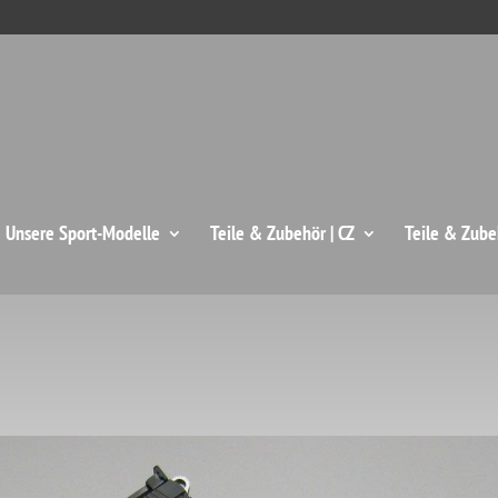
: Unsere Sport-Modelle
Teile & Zubehör | CZ
Teile & Zube