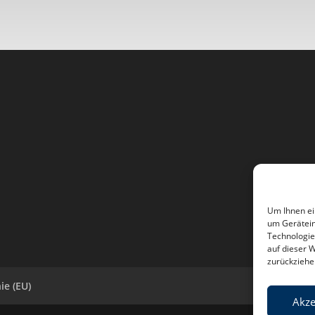
Um Ihnen ei
um Gerätein
Technologie
auf dieser 
zurückziehe
ie (EU)
Akze