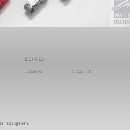
DETAILS
Uploaded
15. April 2015
tar abzugeben.