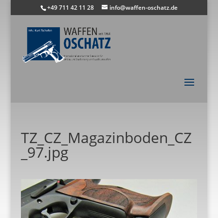
+49 711 42 11 28
info@waffen-oschatz.de
TZ_CZ_Magazinboden_CZ
_97.jpg