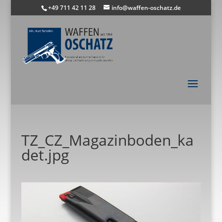
+49 711 42 11 28
info@waffen-oschatz.de
TZ_CZ_Magazinboden_ka
det.jpg