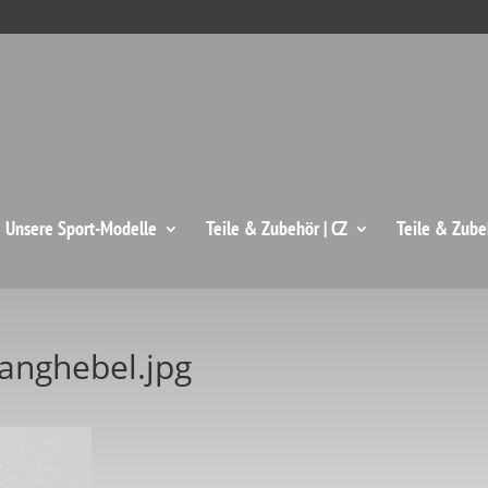
: Unsere Sport-Modelle
Teile & Zubehör | CZ
Teile & Zube
anghebel.jpg