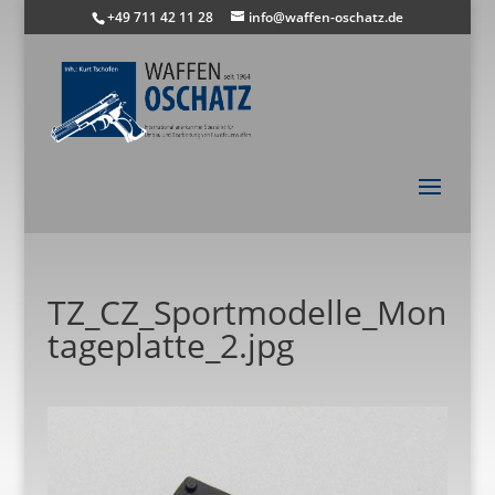
+49 711 42 11 28
info@waffen-oschatz.de
TZ_CZ_Sportmodelle_Mon
tageplatte_2.jpg